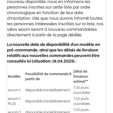
nouveau disponible, nous en informons les
personnes inscrites sur cette liste par ordre
chronologique en fonction de leur date
d’inscription. Dès que nous aurons informé toutes
les personnes intéressées inscrites sur la liste, nos
vélos woom seront à nouveau commandables
directement à partir de la page dédiée.
La nouvelle date de disponibilité d'un modèle en
pré-commande, ainsi que les délais de livraison
relatifs aux nouvelles commandes peuvent être
consultés ici (situation: 18.04.2023) :
Délai de
Possibilité de commande à
Modèle
livraison
partir de
estimé**
7-10 jours
woom 1
disponible immédiatement
ouvrables
woom 1
7-10 jours
disponible immédiatement
PLUS
ouvrables
7-10 jours
woom 2
disponible immédiatement