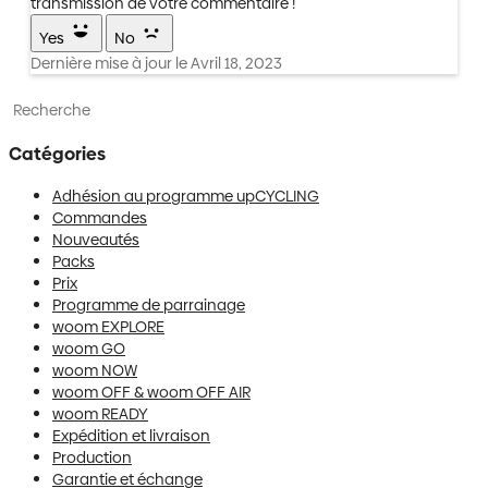
transmission de votre commentaire !
Yes
No
Dernière mise à jour le Avril 18, 2023
Toggle Search
Catégories
Adhésion au programme upCYCLING
Commandes
Nouveautés
Packs
Prix
Programme de parrainage
woom EXPLORE
woom GO
woom NOW
woom OFF & woom OFF AIR
woom READY
Expédition et livraison
Production
Garantie et échange