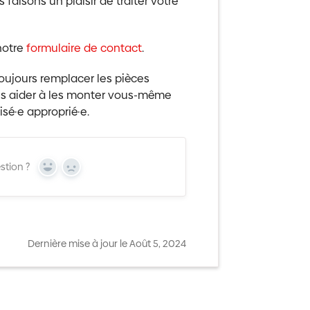
faisons un plaisir de traiter votre
 notre
formulaire de contact
.
toujours remplacer les pièces
us aider à les monter vous-même
sé·e approprié·e.
stion ?
Yes
No
Dernière mise à jour le Août 5, 2024