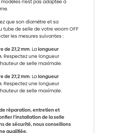
ux modèles n’est pas adaptée à
rne.
fiez que son diamètre et sa
u tube de selle de votre woom OFF
ecter les mesures suivantes :
e de 27,2 mm
. La
longueur
m
. Respectez une longueur
 hauteur de selle maximale.
e de 27,2 mm
. La
longueur
m
. Respectez une longueur
 hauteur de selle maximale.
de réparation, entretien et
r l’installation de la selle
ns de sécurité, nous conseillons
ne qualifiée.